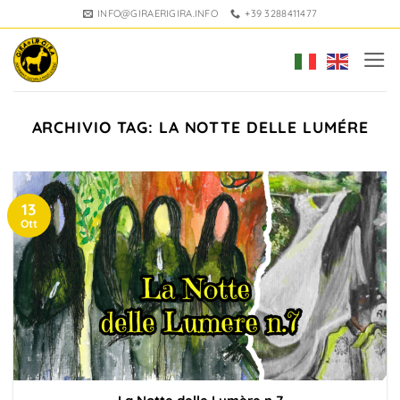
Salta
INFO@GIRAERIGIRA.INFO
+39 3288411477
ai
contenuti
ARCHIVIO TAG:
LA NOTTE DELLE LUMÉRE
13
Ott