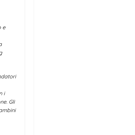
o e
a
g
ndatori
n i
ne. Gli
bambini