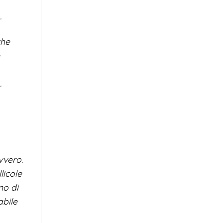
.
che
e
.
vvero.
licole
no di
abile