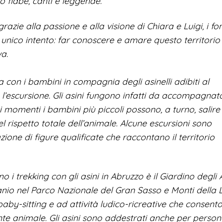
so fiabe, canti e leggende.
zie alla passione e alla visione di Chiara e Luigi, i fo
n unico intento: far conoscere e amare questo territorio
a.
 con i bambini in compagnia degli asinelli adibiti al
l’escursione. Gli asini fungono infatti da accompagnat
uni momenti i bambini più piccoli possono, a turno, salire
l rispetto totale dell’animale. Alcune escursioni sono
zione di figure qualificate che raccontano il territorio
 i trekking con gli asini in Abruzzo è il Giardino degli A
sanio nel Parco Nazionale del Gran Sasso e Monti della 
aby-sitting e ad attività ludico-ricreative che consent
te animale. Gli asini sono addestrati anche per perso