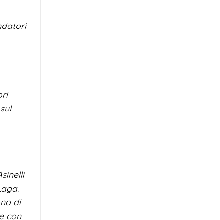
ndatori
ori
 sul
sinelli
Laga.
ono di
ne con