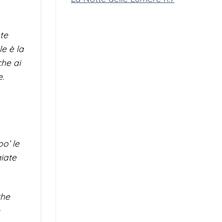
te
le è la
che ai
e.
o’ le
iate
che
e