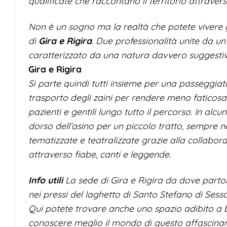
qualificate che raccontano il territorio attraver
Non è un sogno ma la realtà che potete vivere gra
di
Gira e Rigira
. Due professionalità unite da u
caratterizzato da una natura davvero suggestiv
Gira e Rigira
Si parte quindi tutti insieme per una passeggiata
trasporto degli zaini per rendere meno faticosa 
pazienti e gentili lungo tutto il percorso. In alc
dorso dell’asino per un piccolo tratto, sempre ne
tematizzate e teatralizzate grazie alla collabora
attraverso fiabe, canti e leggende.
Info utili
La sede di Gira e Rigira da dove partono
nei pressi del laghetto di Santo Stefano di Ses
Qui potete trovare anche uno spazio adibito a b
conoscere meglio il mondo di questo affascinan