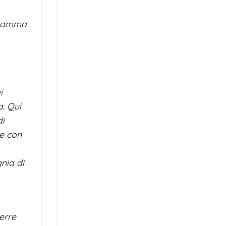
o mamma
i
a. Qui
di
ne con
gnia di
terre