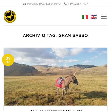
Salta
INFO@GIRAERIGIRA.INFO
+39 3288411477
ai
contenuti
ARCHIVIO TAG:
GRAN SASSO
09
Dic